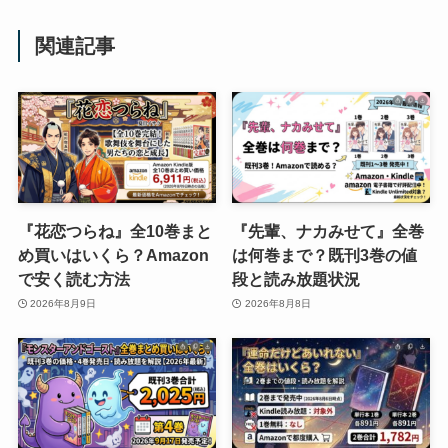
関連記事
『花恋つらね』全10巻まと
『先輩、ナカみせて』全巻
め買いはいくら？Amazon
は何巻まで？既刊3巻の値
で安く読む方法
段と読み放題状況
2026年8月9日
2026年8月8日