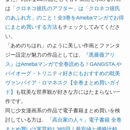
は
「クロネコ彼氏のアフター」は「クロネコ彼氏
のあふれ方」のこと！全3巻をAmebaマンガでお得
にまとめ買いする方法
もチェックしてみてくださ
い。
「あめのちはれ」のように美しい作画とファンタ
ジー設定が魅力の作品としては、
『黒薔薇アリ
ス』はAmebaマンガで全巻読める！GANGSTA.や
バイオーグ・トリニティ好きにもおすすめの耽美
ヴァンパイア・ロマネスク【全巻まとめ買いガイ
ド】
も耽美な世界観が好きな方にはたまらない一
作です。
同じ少女漫画系の作品で電子書籍まとめ買いを検
討している方は、
「高台家の人々」電子書籍 全巻
まとめ買いは実質約1,365円！最安値と価格比較