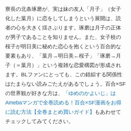
寮長の北条琢磨が、実は妹の友人「月子」（女子
化した葉月）に恋をしてしまうという展開は、読
者の心を大きく揺さぶります。琢磨は月子の正体
が男子であることを知りません。また、女子校の
桜子が明日美に秘めた恋心を抱くという百合的な
要素もあり、「葉月→明日美←桜子」「琢磨→月
子（＝葉月）」という複雑な恋愛構図が形成され
ます。BLファンにとっても、この錯綜する関係性
はたまらない読みごたえがあるでしょう。百合×SF
の世界観が好きな方は、
「ゆめのかよいじ」は
Amebaマンガで全巻読める！百合×SF漫画をお得
に読む方法【全巻まとめ買いガイド】
もあわせて
チェックしてみてください。