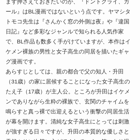
まず押さえておきたいのが、『ドントクライ、ガ
ール』はBL漫画ではないという点です。ヤマシタ
トモコ先生は『さんかく窓の外側は夜』や『違国
日記』など多彩なジャンルで知られる人気作家
で、BL作品も数多く手がけていますが、本作はイ
ケメン裸族の男性と女子高生の同居を描いたギャ
グ漫画です。
あらすじとしては、親の都合で父の知人・升田
（31歳）の家に居候することになった女子高生の
たえ子（17歳）が主人公。ところが升田はイケメ
ンでありながら生粋の裸族で、玄関のチャイムを
鳴らすと真っ裸で出迎えるという衝撃の同居生活
が幕を開けます。清純な女子高生にとっては刺激
が強すぎる日々ですが、升田の本質的な優しさと