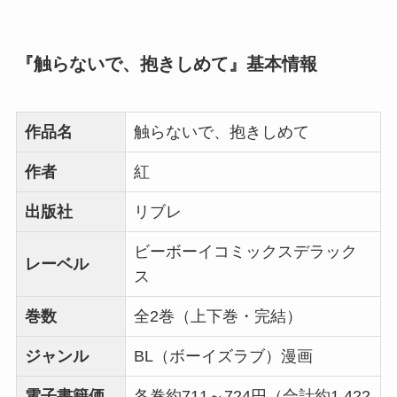
『触らないで、抱きしめて』基本情報
作品名
触らないで、抱きしめて
作者
紅
出版社
リブレ
ビーボーイコミックスデラック
レーベル
ス
巻数
全2巻（上下巻・完結）
ジャンル
BL（ボーイズラブ）漫画
電子書籍価
各巻約711～724円（合計約1,422