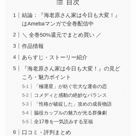
目次
結論：『海老原さん家は今日も大変！』
はAmebaマンガで全巻配信中
＼ 全巻50%還元でまとめ買い ／
作品情報
あらすじ・ストーリー紹介
『海老原さん家は今日も大変！』の見ど
ころ・魅力ポイント
「極運星」が紡ぐ壮大な運命の恋
コメディと感動の絶妙なバランス
「性格が破綻した」攻めの成長物語
脇役カップルの魅力が光る群像劇
全17巻を一気読みする至福
口コミ・評判まとめ