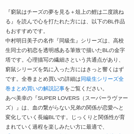
『窮鼠はチーズの夢を見る＋俎上の鯉は二度跳ね
る』を読んで心を打たれた方には、以下のBL作品
もおすすめです。
中村明日美子の名作『同級生』シリーズは、高校
生同士の初恋を透明感ある筆致で描いたBLの金字
塔です。心理描写の繊細さという共通点があり、
窮鼠シリーズを気に入った方にはきっと響くはず
です。全巻まとめ買いの詳細は
同級生シリーズ全
巻まとめ買いの解説記事
をご覧ください。
あべ美幸の『SUPER LOVERS（スーパーラヴァー
ズ）』は、血の繋がらない兄弟の関係が恋愛へと
変化していく長編BLです。じっくりと関係性が育
まれていく過程を楽しみたい方に最適で、