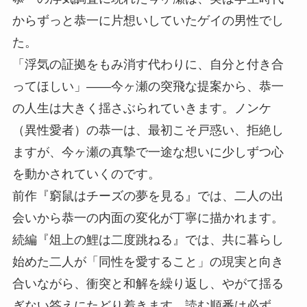
からずっと恭一に片想いしていたゲイの男性でし
た。
「浮気の証拠をもみ消す代わりに、自分と付き合
ってほしい」——今ヶ瀬の突飛な提案から、恭一
の人生は大きく揺さぶられていきます。ノンケ
（異性愛者）の恭一は、最初こそ戸惑い、拒絶し
ますが、今ヶ瀬の真摯で一途な想いに少しずつ心
を動かされていくのです。
前作『窮鼠はチーズの夢を見る』では、二人の出
会いから恭一の内面の変化が丁寧に描かれます。
続編『俎上の鯉は二度跳ねる』では、共に暮らし
始めた二人が「同性を愛すること」の現実と向き
合いながら、衝突と和解を繰り返し、やがて揺る
ぎない答えにたどり着きます。読む順番は必ず