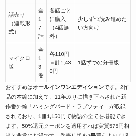
全
各話ごと
話売り
1
に購入
少しずつ読み進めた
（連載形
7
（4話無
い方向け
式）
話
料）
全
各110円
マイクロ
1
＝計1,43
1話ずつの分冊版
版
3
0円
巻
おすすめは
オールインワンエディション
です。2作
品の本編に加えて、11年ぶりに描き下ろされた新
作番外編「ハミングバード・ラプソディ」が収録
されており、1冊1,150円で物語の全てを堪能でき
ます。50%還元クーポンを適用すれば実質575円相
当と非常にお得です。巻売り版を2冊買うよりも収