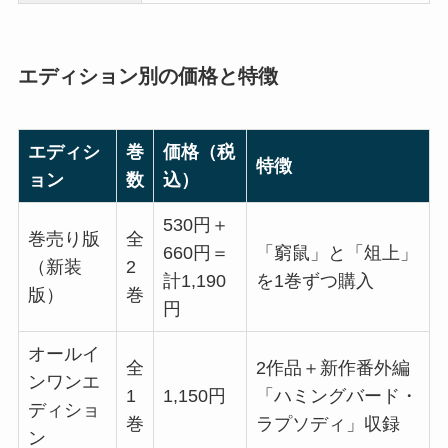
エディション別の価格と特徴
エディシ
巻
価格（税
特徴
ョン
数
込）
530円＋
巻売り版
全
660円＝
「窮鼠」と「俎上」
（新装
2
計1,190
を1巻ずつ購入
版）
巻
円
オールイ
全
2作品＋新作番外編
ンワンエ
1
1,150円
「ハミングバード・
ディショ
巻
ラプソディ」収録
ン