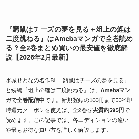
『窮鼠はチーズの夢を見る＋俎上の鯉は
二度跳ねる』はAmebaマンガで全巻読め
る？全2巻まとめ買いの最安値を徹底解
説【2026年2月最新】
水城せとなの名作BL『窮鼠はチーズの夢を見る』
と続編『俎上の鯉は二度跳ねる』は、
Amebaマン
ガで全巻配信中
です。新規登録の100冊まで50%即
時還元クーポンを使えば、全2巻を
実質約595円
で
読めます。この記事では、各エディションの違い
や最もお得な買い方を詳しく解説します。