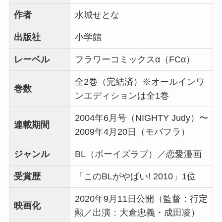
作者
水城せとな
出版社
小学館
レーベル
フラワーコミックスα（FCα）
全2巻（完結済）※オールインワ
巻数
ンエディションは全1巻
2004年6月号（NIGHTY Judy）〜
連載期間
2009年4月20日（モバフラ）
ジャンル
BL（ボーイズラブ）／恋愛漫画
受賞歴
「このBLがやばい! 2010」1位
2020年9月11日公開（監督：行定
映画化
勲／出演：大倉忠義・成田凌）