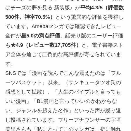
はチーズの夢を見る 新装版』が
平均4.3/5（評価数
580件、神率70.5%）
という驚異的な評価を獲得し
ています。Amebaマンガでは確認できたレビュー
全件が
星5.0の満点評価
、話売り版のユーザー評価
も
★4.9（レビュー数17,705件）
と、電子書籍スト
ア全体を通じて圧倒的な高評価が寄せられていま
す。
SNSでは「漫画を読んでこんな震えたのは『フル
ーツバスケット』以来」（サンキュータツオ氏の
感想として拡散）、「人生のバイブルと言っても
いい漫画」「BL漫画と言っていいのかわからな
い、ジャンルを超えた名作」といった声が繰り返
し投稿されています。フリーアナウンサーの宇垣
美里さんも「私にとってこのマンガは、折に触れ