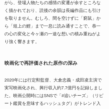
がら、登場人物たちの感情の変遷が余すところな
く描かれており、読後の余韻は長編作品にも引け
を取りません。むしろ、間を空けずに「窮鼠」か
ら「俎上の鯉」まで一息に読み通すことで、恭一
の心の変化と今ヶ瀬の一途な想いの積み重ねがよ
り強く響きます。
映画化で再評価された原作の深み
2020年には行定勲監督、大倉忠義・成田凌主演で
実写映画化され、興行収入約7.7億円を記録しまし
た。映画公開時にはSNSで「#追いチーズ」（リピ
ート鑑賞を意味するハッシュタグ）がトレンド入