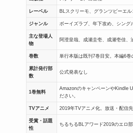
レーベル
BLスクリーモ、グランツビーエル
ジャンル
ボーイズラブ、年下攻め、シング
主な登場人
阿澄皇哉、成瀬圭壱、成瀬壱佳、
物
巻数
単行本版は既刊7巻目安。本編6巻の
累計発行部
公式発表なし
数
AmazonのキャンペーンやKindl
1巻無料
ださい。
TVアニメ
2019年TVアニメ化。放送・配
受賞・話題
ちるちるBLアワード2019のエ
性