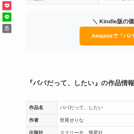
＼ Kindle版
Amazonで「
『パパだって、したい』の作品情
作品名
パパだって、したい
作者
世尾せりな
出版社
スクリーモ、彗星社