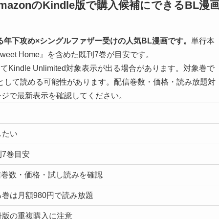
zonのKindle版で購入候補にできるBL漫
年下攻め×シングルファザー受けの人気BL漫画です。
単行本
eet Home』を含めた既刊7巻が目安です。
てKindle Unlimited対象表示が出る場合があります。対象巻で
dで読み放題として読める可能性があります。配信巻数・価格・読み放題対
ページで最新表示を確認してください。
したい
7巻目安
の配信巻数・価格・試し読みを確認
巻は月額980円で読み放題
冊版の重複購入に注意