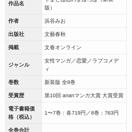
作品名
版）
作者
浜谷みお
出版社
文藝春秋
掲載
文春オンライン
女性マンガ／恋愛／ラブコメデ
ジャンル
ィ
巻数
新装版 全8巻
受賞歴
第10回 ananマンガ大賞 大賞受賞
電子書籍価
1〜7巻：各719円／8巻：763円
格（税込）
全巻合計