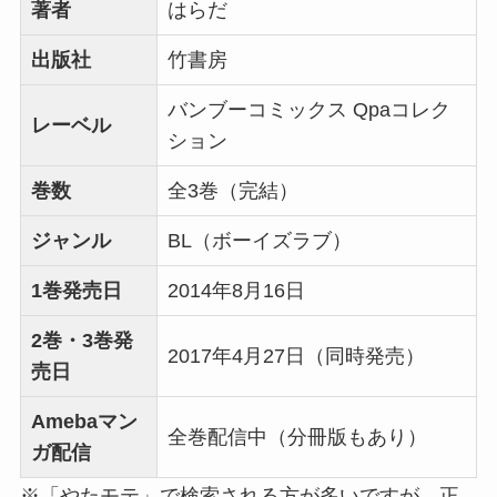
著者
はらだ
出版社
竹書房
バンブーコミックス Qpaコレク
レーベル
ション
巻数
全3巻（完結）
ジャンル
BL（ボーイズラブ）
1巻発売日
2014年8月16日
2巻・3巻発
2017年4月27日（同時発売）
売日
Amebaマン
全巻配信中（分冊版もあり）
ガ配信
※「やたモテ」で検索される方が多いですが、正