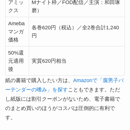
アミッ
Mナイト枠／FOD配信／主演：和田琢
クス
磨）
Ameba
各巻620円（税込）／全2巻合計1,240
マンガ
円
価格
50%還
元適用
実質620円相当
後
紙の書籍で購入したい方は、
Amazonで「腐男子バ
ーテンダーの嗜み」を探す
こともできます。ただ
し紙版には割引クーポンがないため、電子書籍で
のまとめ買いのほうがコスパは圧倒的に有利で
す。