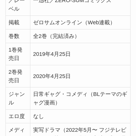
／レー
一迅社／ZERO-SUMコミックス
ベル
掲載
ゼロサムオンライン（Web連載）
巻数
全2巻（完結済み）
1巻発
2019年4月25日
売日
2巻発
2020年4月25日
売日
ジャン
日常ギャグ・コメディ（BLテーマのギ
ル
ャグ漫画）
エロ度
なし
メディ
実写ドラマ（2022年5月〜 フジテレビ