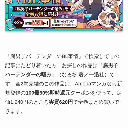
「腐男子バーテンダーのBL事情」で検索してこの
記事にたどり着いた方、お探しの作品は『
腐男子
バーテンダーの嗜み
』（なる粉 著／一迅社）で
す。全2巻完結のこの作品は、Amebaマンガなら新
規登録の
100冊50%即時還元クーポン
を使って、定
価1,240円のところ
実質620円
で全巻まとめ買いで
きます。