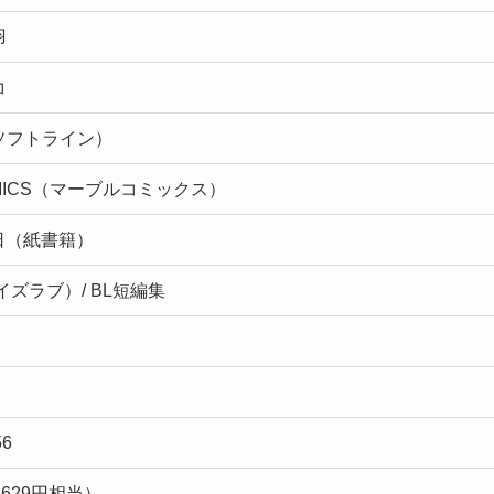
羽
コ
ソフトライン）
OMICS（マーブルコミックス）
7日（紙書籍）
イズラブ）/ BL短編集
56
629円相当）