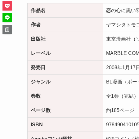
作品名
恋の心に黒い
作者
ヤマシタトモ
出版社
東京漫画社（
レーベル
MARBLE C
発売日
2008年1月1
ジャンル
BL漫画（ボー
巻数
全1巻（完結）
ページ数
約185ページ
ISBN
97849041010
Amebaマンガ価格
629コイン（約