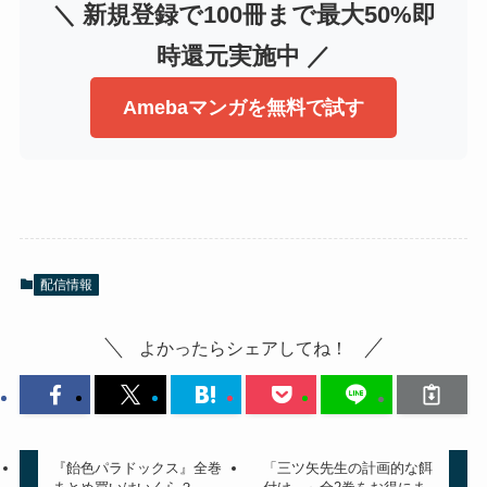
＼ 新規登録で100冊まで最大50%即
時還元実施中 ／
Amebaマンガを無料で試す
配信情報
よかったらシェアしてね！
『飴色パラドックス』全巻
「三ツ矢先生の計画的な餌