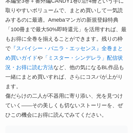
本編全3巻＋番外編CANDY1巻の計4冊という手に
取りやすいボリュームで、まとめ買いして一気読
みするのに最適。Amebaマンガの新規登録特典
「100冊まで最大50%即時還元」を活用すれば、最
もお得に全巻を揃えることができます。残りの枠
で
『スパイシー・バニラ・エッセンス』全巻まと
め買いガイド
や
「ミスター・シンデレラ」配信状
況・お得に読む方法
など、他の気になるBL作品も
一緒にまとめ買いすれば、さらにコスパが上がり
ます。
傷だらけの二人が不器用に寄り添い、光を見つけ
ていく——その美しくも切ないストーリーを、ぜ
ひこの機会にお得に読んでみてください。