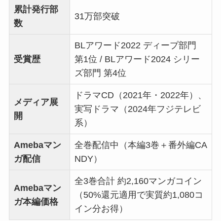
累計発行部
31万部突破
数
BLアワード2022 ディープ部門
受賞歴
第1位 / BLアワード2024 シリー
ズ部門 第4位
ドラマCD（2021年・2022年）、
メディア展
実写ドラマ（2024年フジテレビ
開
系）
Amebaマン
全巻配信中（本編3巻＋番外編CA
ガ配信
NDY）
全3巻合計 約2,160マンガコイン
Amebaマン
（50%還元適用で実質約1,080コ
ガ本編価格
イン分お得）