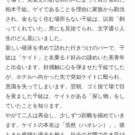
柏木千紘。ゲイであることを理由に家族から勘当
され、金もなく住む場所もない千紘は、以前「飼
ってくれていた」男にも見捨てられ、文字通り人
生のどん底にいました。
新しい寝床を求めて訪れた行きつけのバーで、千
紘は「ケイト」と名乗るド好みの謎めいた美青年
と出会います。好感触に心を弾ませた千紘でした
が、ホテルへ向かった先で突如ケイトに殴られ、
意識を失ってしまいます。翌朝、ゴミ捨て場で目
を覚ました千紘は、ケイトがある「探し物」をし
ていたことを知ります。
やがて二人は再会し、少しずつ距離を縮めていき
ます。ケイトの本名は「浩然（ハオレン）」。彼
もまた複雑な過去を抱え、社会の片隅で生き延び