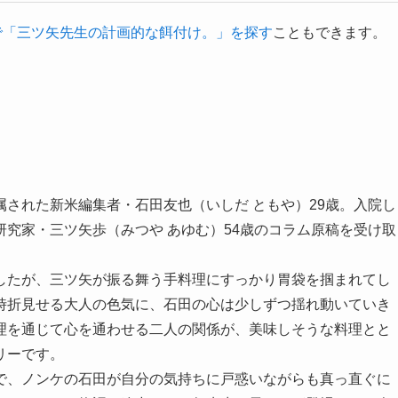
onで「三ツ矢先生の計画的な餌付け。」を探す
こともできます。
された新米編集者・石田友也（いしだ ともや）29歳。入院し
究家・三ツ矢歩（みつや あゆむ）54歳のコラム原稿を受け取
したが、三ツ矢が振る舞う手料理にすっかり胃袋を掴まれてし
時折見せる大人の色気に、石田の心は少しずつ揺れ動いていき
理を通じて心を通わせる二人の関係が、美味しそうな料理とと
リーです。
で、ノンケの石田が自分の気持ちに戸惑いながらも真っ直ぐに