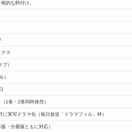
計画的な餌付け。
が
ックス
ラブ）
み）
9日
7日（1巻・2巻同時発売）
～9月に実写ドラマ化（毎日放送「ドラマフィル」枠）
本版・分冊版ともに対応）